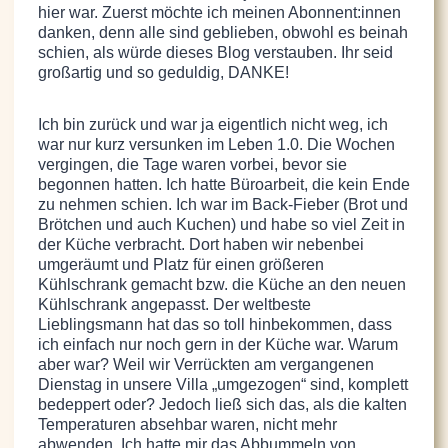
hier war. Zuerst möchte ich meinen Abonnent:innen
danken, denn alle sind geblieben, obwohl es beinah
schien, als würde dieses Blog verstauben. Ihr seid
großartig und so geduldig, DANKE!
Ich bin zurück und war ja eigentlich nicht weg, ich
war nur kurz versunken im Leben 1.0. Die Wochen
vergingen, die Tage waren vorbei, bevor sie
begonnen hatten. Ich hatte Büroarbeit, die kein Ende
zu nehmen schien. Ich war im Back-Fieber (Brot und
Brötchen und auch Kuchen) und habe so viel Zeit in
der Küche verbracht. Dort haben wir nebenbei
umgeräumt und Platz für einen größeren
Kühlschrank gemacht bzw. die Küche an den neuen
Kühlschrank angepasst. Der weltbeste
Lieblingsmann hat das so toll hinbekommen, dass
ich einfach nur noch gern in der Küche war. Warum
aber war? Weil wir Verrückten am vergangenen
Dienstag in unsere Villa „umgezogen“ sind, komplett
bedeppert oder? Jedoch ließ sich das, als die kalten
Temperaturen absehbar waren, nicht mehr
abwenden. Ich hatte mir das Abbummeln von