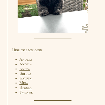
Hier lese ich gern:
Andrea
Angela
Anita
Britta
Katrin
Mira
Regula
Yvonne