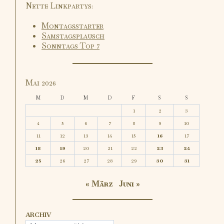
Nette Linkpartys:
Montagsstarter
Samstagsplausch
Sonntags Top 7
Mai 2026
M
D
M
D
F
S
S
1
2
3
4
5
6
7
8
9
10
11
12
13
14
15
16
17
18
19
20
21
22
23
24
25
26
27
28
29
30
31
« März
Juni »
ARCHIV