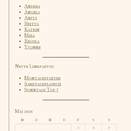
Andrea
Angela
Anita
Britta
Katrin
Mira
Regula
Yvonne
Nette Linkpartys:
Montagsstarter
Samstagsplausch
Sonntags Top 7
Mai 2026
M
D
M
D
F
S
S
1
2
3