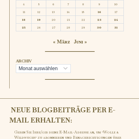
4
5
6
7
8
9
10
11
12
13
14
15
16
17
18
19
20
21
22
23
24
25
26
27
28
29
30
31
« März
Juni »
ARCHIV
NEUE BLOGBEITRÄGE PER E-
MAIL ERHALTEN:
Geben Sie Ihre/gib deine E-Mail-Adresse an, um "Wolle &
Wildwuchs" zu abonnieren und Benachrichtigungen über