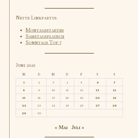
Nette Linkpartys:
Montagsstarter
Samstagsplausch
Sonntags Top 7
Juni 2026
M
D
M
D
F
S
S
1
2
3
4
5
6
7
8
9
10
11
12
13
14
15
16
17
18
19
20
21
22
23
24
25
26
27
28
29
30
« Mai
Juli »