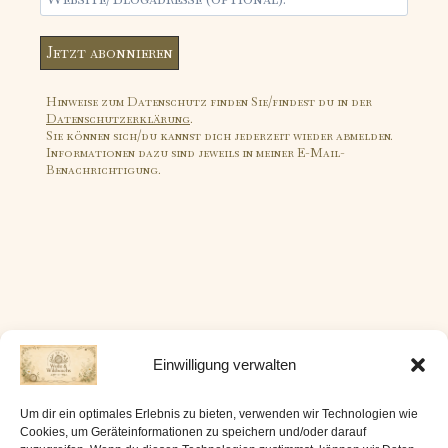
Hinweise zum Datenschutz finden Sie/findest du in der
Datenschutzerklärung
.
Sie können sich/du kannst dich jederzeit wieder abmelden.
Informationen dazu sind jeweils in meiner E-Mail-
Benachrichtigung.
Einwilligung verwalten
FOLGE MIR:
Um dir ein optimales Erlebnis zu bieten, verwenden wir Technologien wie
Cookies, um Geräteinformationen zu speichern und/oder darauf
Instagram
Ravelry