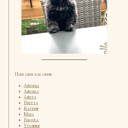
Hier lese ich gern:
Andrea
Angela
Anita
Britta
Katrin
Mira
Regula
Yvonne