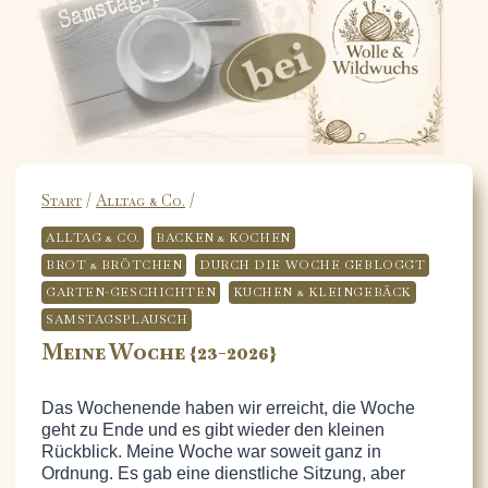
Start
/
Alltag & Co.
/
ALLTAG & CO.
BACKEN & KOCHEN
BROT & BRÖTCHEN
DURCH DIE WOCHE GEBLOGGT
GARTEN-GESCHICHTEN
KUCHEN & KLEINGEBÄCK
SAMSTAGSPLAUSCH
Meine Woche {23-2026}
Das Wochenende haben wir erreicht, die Woche
geht zu Ende und es gibt wieder den kleinen
Rückblick. Meine Woche war soweit ganz in
Ordnung. Es gab eine dienstliche Sitzung, aber