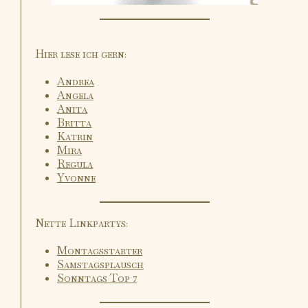
Hier lese ich gern:
Andrea
Angela
Anita
Britta
Katrin
Mira
Regula
Yvonne
Nette Linkpartys:
Montagsstarter
Samstagsplausch
Sonntags Top 7