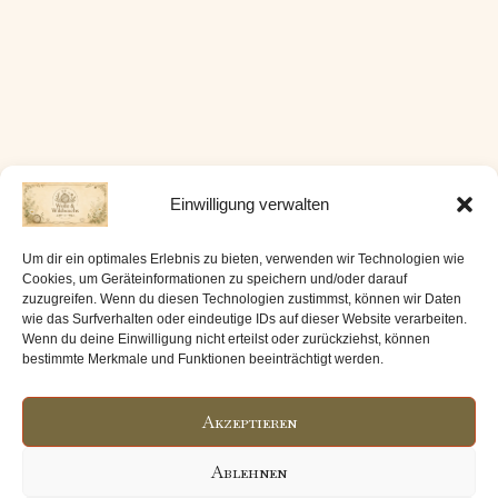
Einwilligung verwalten
FOLGE MIR:
Um dir ein optimales Erlebnis zu bieten, verwenden wir Technologien wie
Cookies, um Geräteinformationen zu speichern und/oder darauf
Instagram
Ravelry
zuzugreifen. Wenn du diesen Technologien zustimmst, können wir Daten
Facebook
wie das Surfverhalten oder eindeutige IDs auf dieser Website verarbeiten.
Wenn du deine Einwilligung nicht erteilst oder zurückziehst, können
bestimmte Merkmale und Funktionen beeinträchtigt werden.
Datenschutzerklärung •
Haftung •
Impressum •
Werbung & Sprache
Akzeptieren
Kontakt per E-Mail
Ablehnen